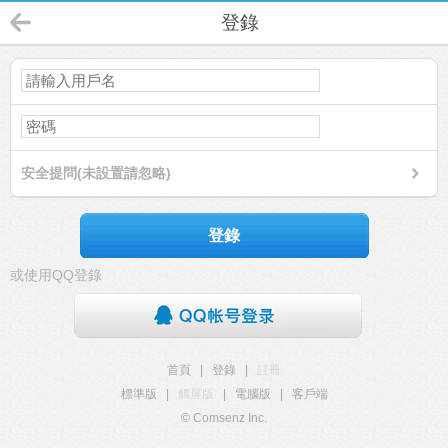
登錄
安全提問(未設置請忽略)
登錄
或使用QQ登錄
首頁
|
登錄
|
註冊
標準版
|
觸屏版
|
電腦版
|
客戶端
© Comsenz Inc.