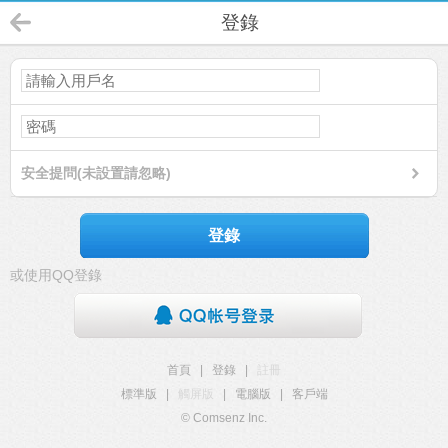
登錄
安全提問(未設置請忽略)
登錄
或使用QQ登錄
首頁
|
登錄
|
註冊
標準版
|
觸屏版
|
電腦版
|
客戶端
© Comsenz Inc.