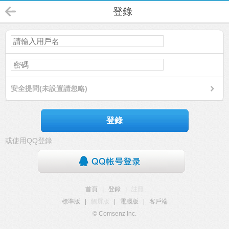
登錄
安全提問(未設置請忽略)
登錄
或使用QQ登錄
首頁
|
登錄
|
註冊
標準版
|
觸屏版
|
電腦版
|
客戶端
© Comsenz Inc.