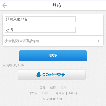
登錄
安全提問(未設置請忽略)
登錄
或使用QQ登錄
首頁
|
登錄
|
註冊
標準版
|
觸屏版
|
電腦版
|
客戶端
© Comsenz Inc.