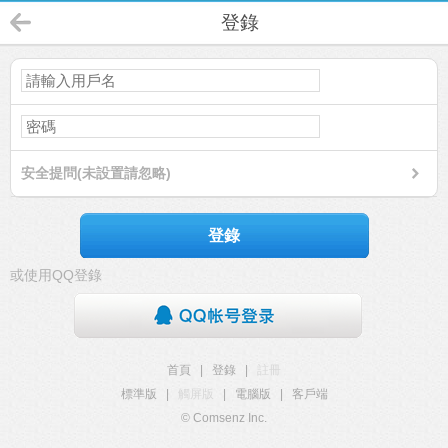
登錄
安全提問(未設置請忽略)
登錄
或使用QQ登錄
首頁
|
登錄
|
註冊
標準版
|
觸屏版
|
電腦版
|
客戶端
© Comsenz Inc.