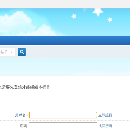
帖子
搜
索
您需要先登錄才能繼續本操作
用戶名
立即註冊
密碼:
找回密碼