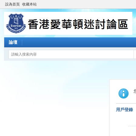
設為首頁
收藏本站
論壇
用戶登錄