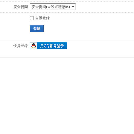
安全提問:
自動登錄
登錄
快捷登錄: