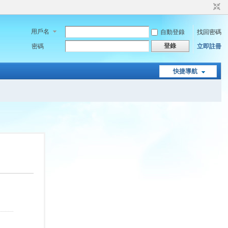
用戶名
自動登錄
找回密碼
登錄
密碼
立即註冊
快捷導航