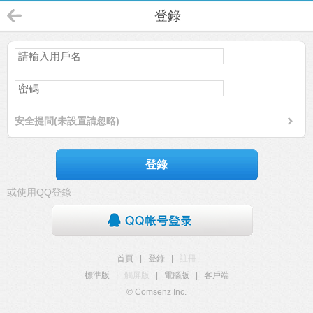
登錄
安全提問(未設置請忽略)
登錄
或使用QQ登錄
首頁
|
登錄
|
註冊
標準版
|
觸屏版
|
電腦版
|
客戶端
© Comsenz Inc.