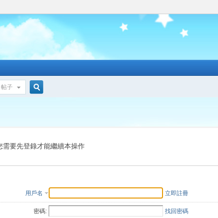
帖子
搜
索
您需要先登錄才能繼續本操作
用戶名
立即註冊
密碼:
找回密碼