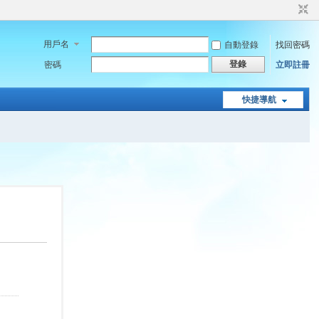
用戶名
自動登錄
找回密碼
登錄
密碼
立即註冊
快捷導航