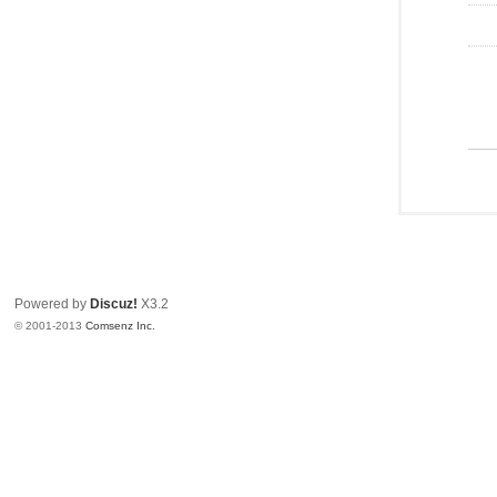
Powered by
Discuz!
X3.2
© 2001-2013
Comsenz Inc.