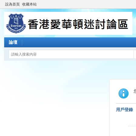
設為首頁
收藏本站
論壇
用戶登錄