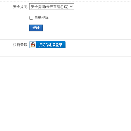
安全提問:
自動登錄
登錄
快捷登錄: