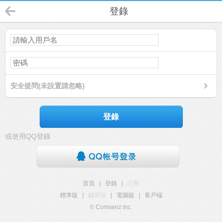
登錄
安全提問(未設置請忽略)
登錄
或使用QQ登錄
首頁
|
登錄
|
註冊
標準版
|
觸屏版
|
電腦版
|
客戶端
© Comsenz Inc.