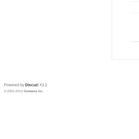
Powered by
Discuz!
X3.2
© 2001-2013
Comsenz Inc.