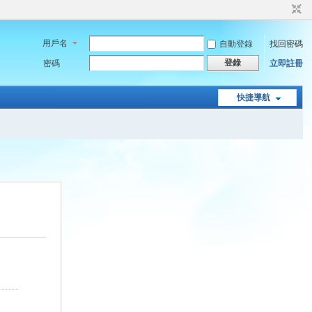
用戶名
自動登錄
找回密碼
登錄
密碼
立即註冊
快捷導航