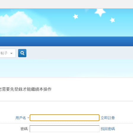
帖子
搜
索
您需要先登錄才能繼續本操作
用戶名
立即註冊
密碼:
找回密碼