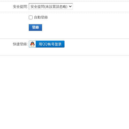
安全提問:
自動登錄
登錄
快捷登錄: