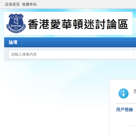
設為首頁
收藏本站
論壇
用戶登錄