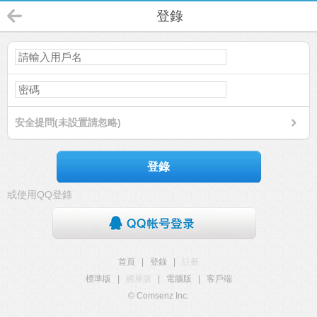
登錄
安全提問(未設置請忽略)
登錄
或使用QQ登錄
首頁
|
登錄
|
註冊
標準版
|
觸屏版
|
電腦版
|
客戶端
© Comsenz Inc.