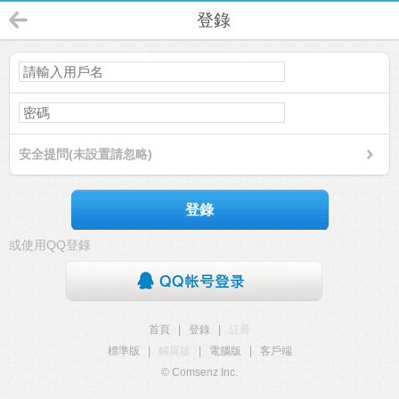
登錄
安全提問(未設置請忽略)
登錄
或使用QQ登錄
首頁
|
登錄
|
註冊
標準版
|
觸屏版
|
電腦版
|
客戶端
© Comsenz Inc.