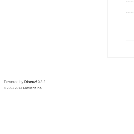
Powered by
Discuz!
X3.2
© 2001-2013
Comsenz Inc.