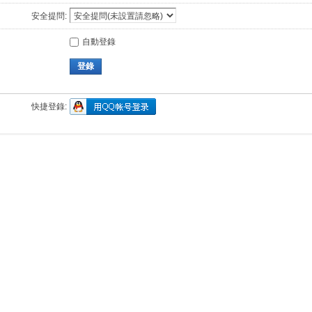
安全提問:
自動登錄
登錄
快捷登錄: