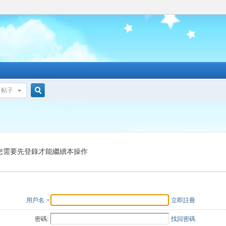
帖子
搜
索
您需要先登錄才能繼續本操作
用戶名
立即註冊
密碼:
找回密碼