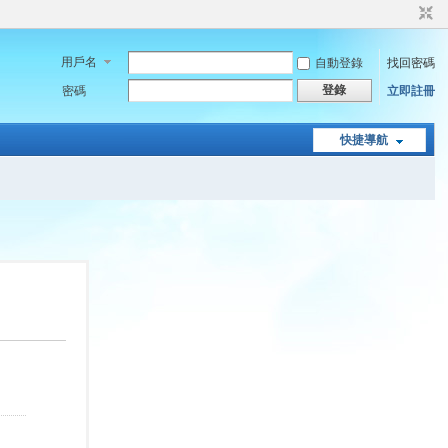
用戶名
自動登錄
找回密碼
登錄
密碼
立即註冊
快捷導航