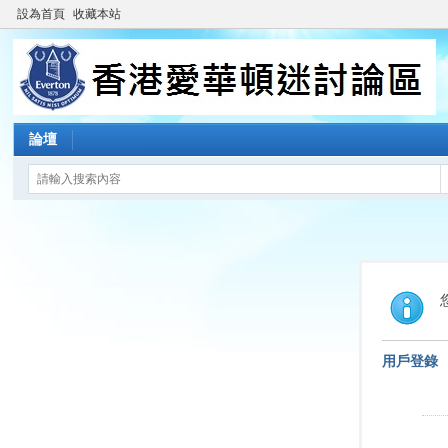
設為首頁
收藏本站
論壇
用戶登錄