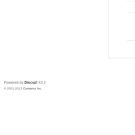
Powered by
Discuz!
X3.2
© 2001-2013
Comsenz Inc.