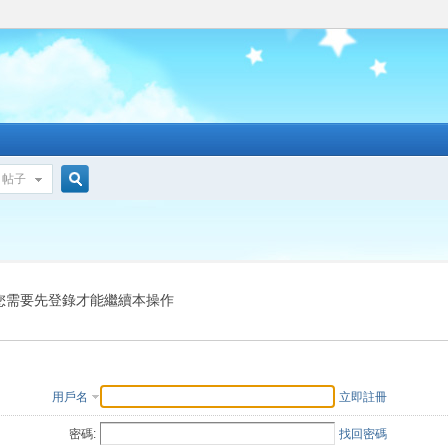
帖子
搜
索
您需要先登錄才能繼續本操作
用戶名
立即註冊
密碼:
找回密碼