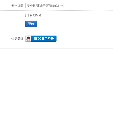
安全提問:
自動登錄
登錄
快捷登錄: