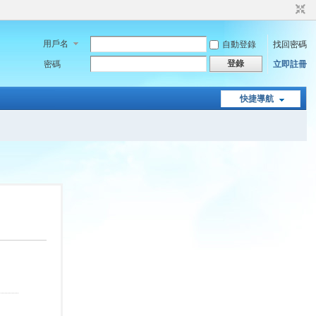
用戶名
自動登錄
找回密碼
登錄
密碼
立即註冊
快捷導航