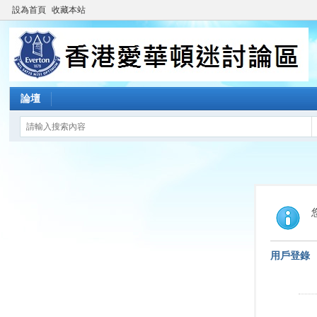
設為首頁
收藏本站
論壇
用戶登錄