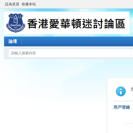
設為首頁
收藏本站
論壇
用戶登錄