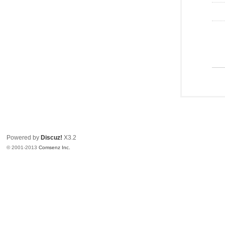
Powered by
Discuz!
X3.2
© 2001-2013
Comsenz Inc.