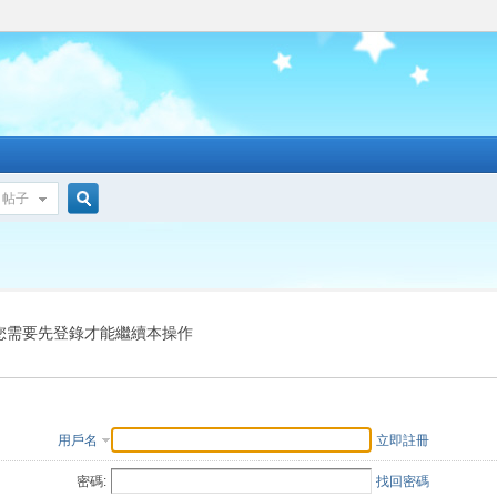
帖子
搜
索
您需要先登錄才能繼續本操作
用戶名
立即註冊
密碼:
找回密碼