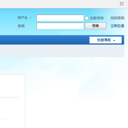
用戶名
自動登錄
找回密碼
登錄
密碼
立即註冊
快捷導航