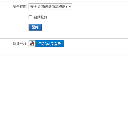
安全提問:
自動登錄
登錄
快捷登錄: