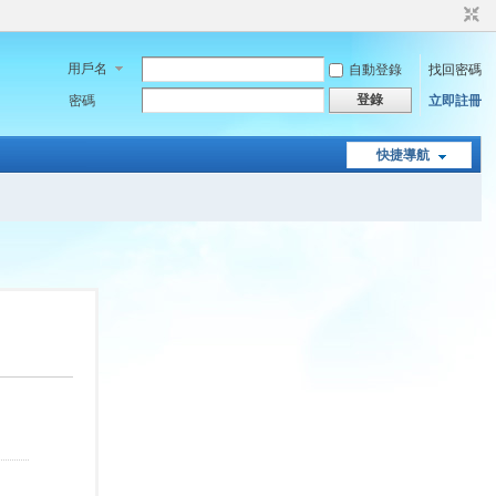
用戶名
自動登錄
找回密碼
登錄
密碼
立即註冊
快捷導航