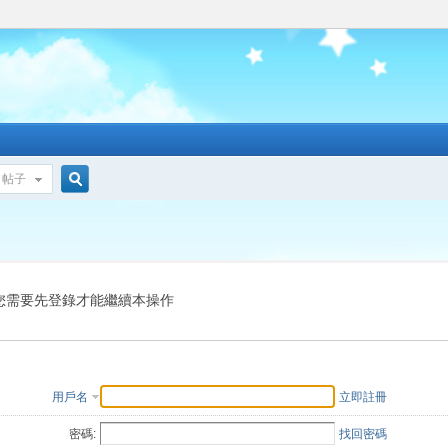
帖子
搜
索
您需要先登錄才能繼續本操作
用戶名
立即註冊
密碼:
找回密碼