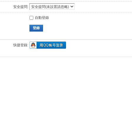
安全提問:
自動登錄
登錄
快捷登錄: