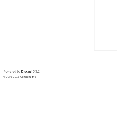
Powered by
Discuz!
X3.2
© 2001-2013
Comsenz Inc.