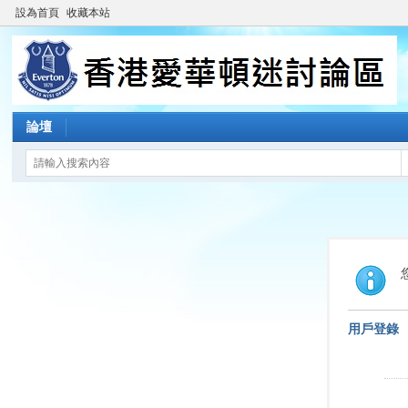
設為首頁
收藏本站
論壇
用戶登錄