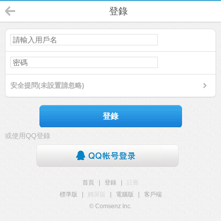
登錄
安全提問(未設置請忽略)
登錄
或使用QQ登錄
首頁
|
登錄
|
註冊
標準版
|
觸屏版
|
電腦版
|
客戶端
© Comsenz Inc.