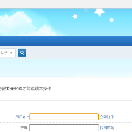
帖子
搜
索
您需要先登錄才能繼續本操作
用戶名
立即註冊
密碼:
找回密碼