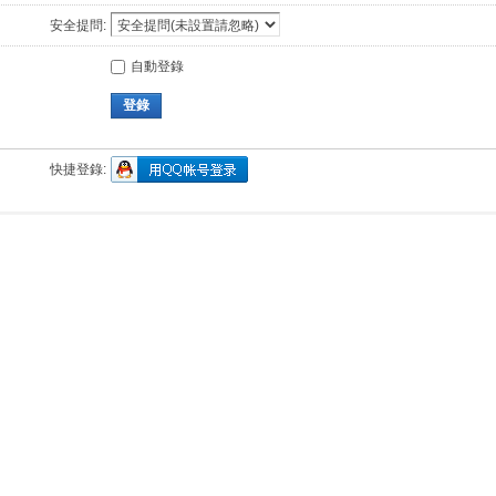
安全提問:
自動登錄
登錄
快捷登錄: