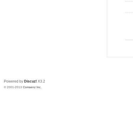
Powered by
Discuz!
X3.2
© 2001-2013
Comsenz Inc.