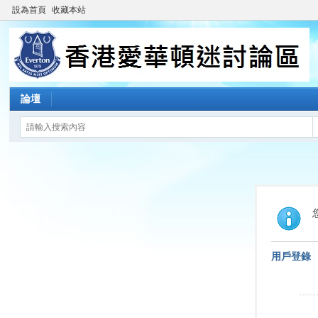
設為首頁
收藏本站
論壇
用戶登錄