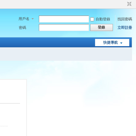
用戶名
自動登錄
找回密碼
登錄
密碼
立即註冊
快捷導航