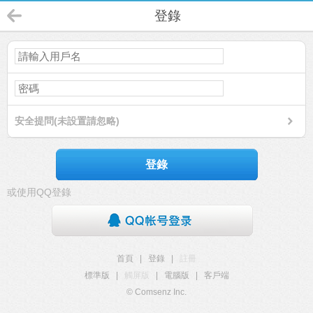
登錄
安全提問(未設置請忽略)
登錄
或使用QQ登錄
首頁
|
登錄
|
註冊
標準版
|
觸屏版
|
電腦版
|
客戶端
© Comsenz Inc.