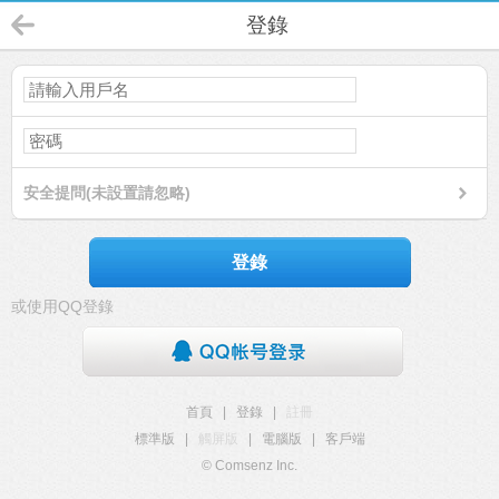
登錄
安全提問(未設置請忽略)
登錄
或使用QQ登錄
首頁
|
登錄
|
註冊
標準版
|
觸屏版
|
電腦版
|
客戶端
© Comsenz Inc.