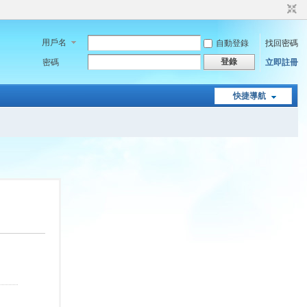
用戶名
自動登錄
找回密碼
登錄
密碼
立即註冊
快捷導航