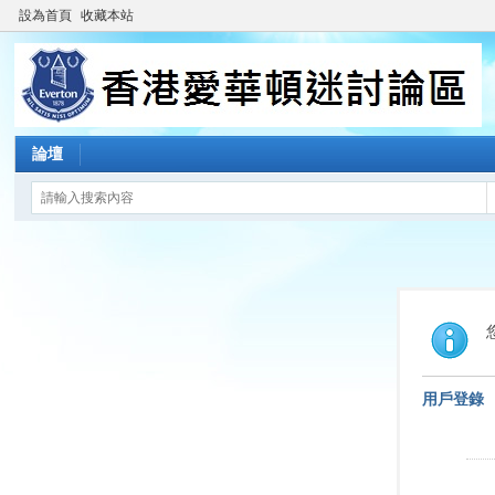
設為首頁
收藏本站
論壇
用戶登錄