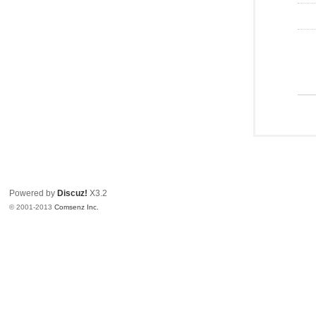
Powered by
Discuz!
X3.2
© 2001-2013
Comsenz Inc.