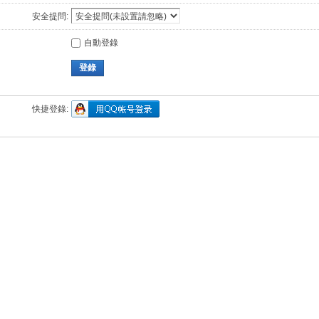
安全提問:
自動登錄
登錄
快捷登錄: