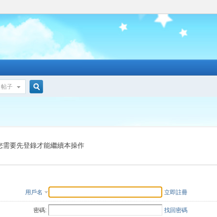
帖子
搜
索
您需要先登錄才能繼續本操作
用戶名
立即註冊
密碼:
找回密碼