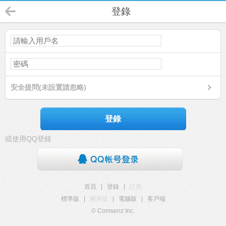
登錄
安全提問(未設置請忽略)
登錄
或使用QQ登錄
首頁
|
登錄
|
註冊
標準版
|
觸屏版
|
電腦版
|
客戶端
© Comsenz Inc.