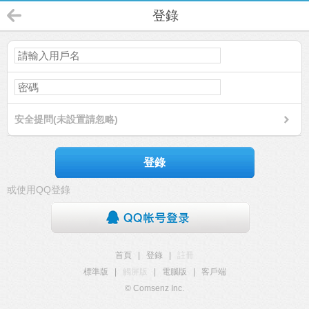
登錄
安全提問(未設置請忽略)
登錄
或使用QQ登錄
首頁
|
登錄
|
註冊
標準版
|
觸屏版
|
電腦版
|
客戶端
© Comsenz Inc.