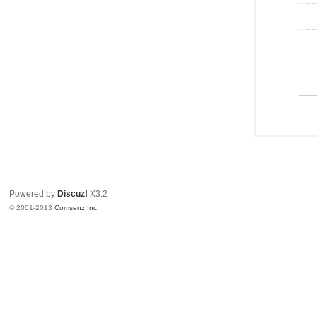
Powered by
Discuz!
X3.2
© 2001-2013
Comsenz Inc.