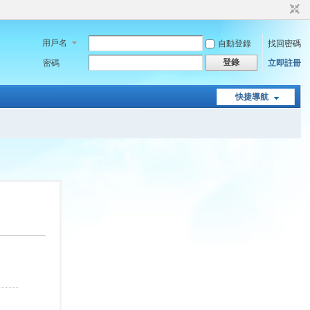
用戶名
自動登錄
找回密碼
登錄
密碼
立即註冊
快捷導航