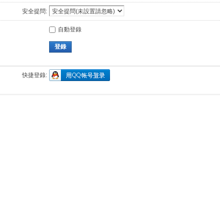
安全提問:
自動登錄
登錄
快捷登錄: