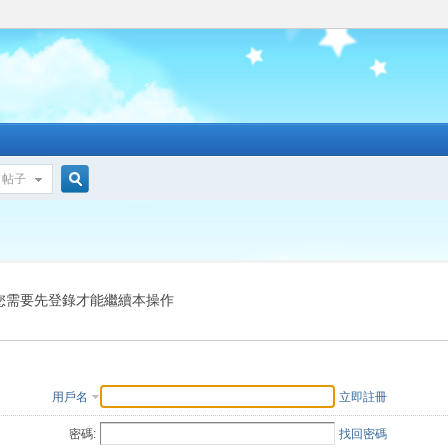
帖子
搜
索
您需要先登錄才能繼續本操作
用戶名
立即註冊
密碼:
找回密碼