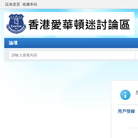
設為首頁
收藏本站
論壇
用戶登錄