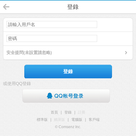
登錄
安全提問(未設置請忽略)
登錄
或使用QQ登錄
首頁
|
登錄
|
註冊
標準版
|
觸屏版
|
電腦版
|
客戶端
© Comsenz Inc.