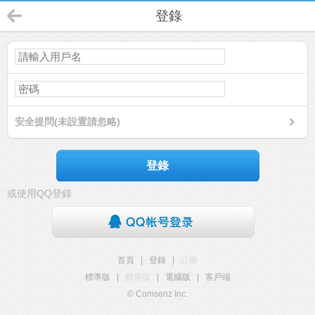
登錄
安全提問(未設置請忽略)
登錄
或使用QQ登錄
首頁
|
登錄
|
註冊
標準版
|
觸屏版
|
電腦版
|
客戶端
© Comsenz Inc.