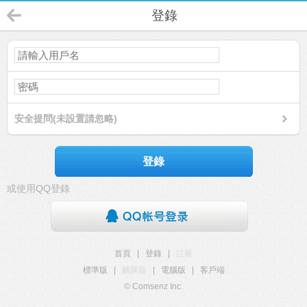
登錄
安全提問(未設置請忽略)
登錄
或使用QQ登錄
首頁
|
登錄
|
註冊
標準版
|
觸屏版
|
電腦版
|
客戶端
© Comsenz Inc.