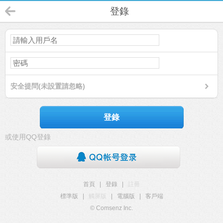
登錄
安全提問(未設置請忽略)
登錄
或使用QQ登錄
首頁
|
登錄
|
註冊
標準版
|
觸屏版
|
電腦版
|
客戶端
© Comsenz Inc.