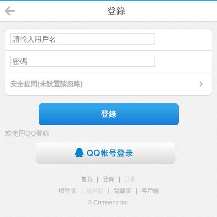
登錄
安全提問(未設置請忽略)
登錄
或使用QQ登錄
首頁
|
登錄
|
註冊
標準版
|
觸屏版
|
電腦版
|
客戶端
© Comsenz Inc.