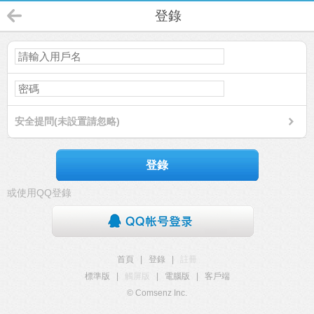
登錄
安全提問(未設置請忽略)
登錄
或使用QQ登錄
首頁
|
登錄
|
註冊
標準版
|
觸屏版
|
電腦版
|
客戶端
© Comsenz Inc.