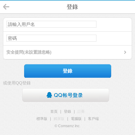
登錄
安全提問(未設置請忽略)
登錄
或使用QQ登錄
首頁
|
登錄
|
註冊
標準版
|
觸屏版
|
電腦版
|
客戶端
© Comsenz Inc.