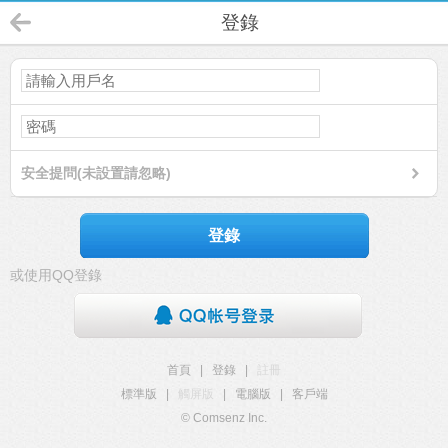
登錄
安全提問(未設置請忽略)
登錄
或使用QQ登錄
首頁
|
登錄
|
註冊
標準版
|
觸屏版
|
電腦版
|
客戶端
© Comsenz Inc.