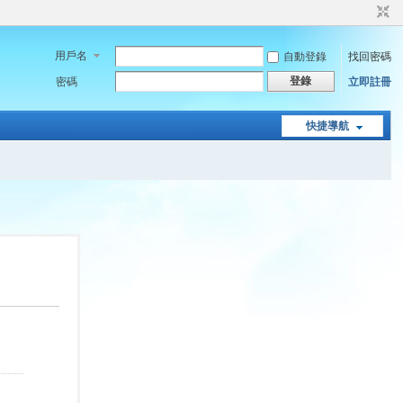
用戶名
自動登錄
找回密碼
登錄
密碼
立即註冊
快捷導航