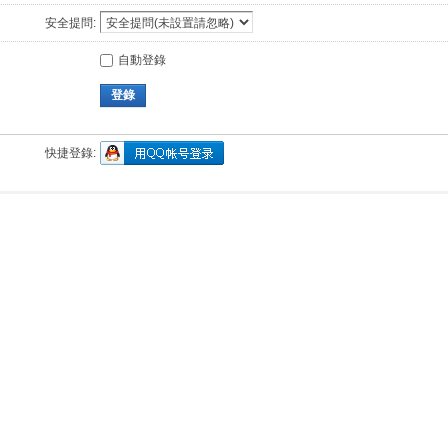
安全提問:
自動登錄
登錄
快捷登錄: