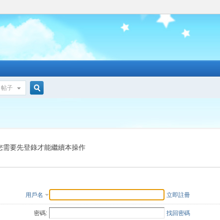
帖子
搜
索
您需要先登錄才能繼續本操作
用戶名
立即註冊
密碼:
找回密碼