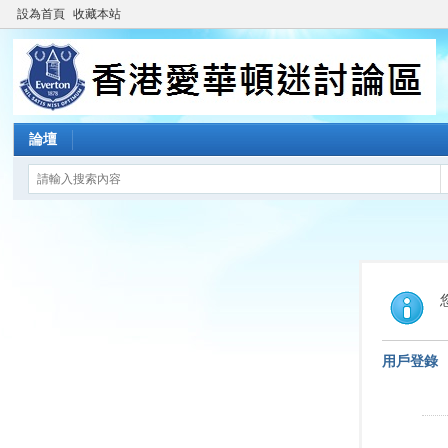
設為首頁
收藏本站
論壇
用戶登錄