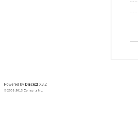
Powered by
Discuz!
X3.2
© 2001-2013
Comsenz Inc.