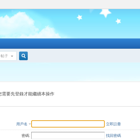
帖子
搜
索
您需要先登錄才能繼續本操作
用戶名
立即註冊
密碼:
找回密碼