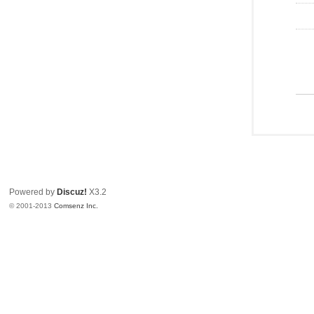
Powered by
Discuz!
X3.2
© 2001-2013
Comsenz Inc.