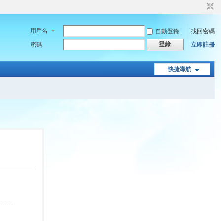
用戶名
自動登錄
找回密碼
登錄
密碼
立即註冊
快捷導航