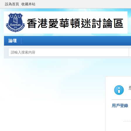
設為首頁
收藏本站
論壇
用戶登錄