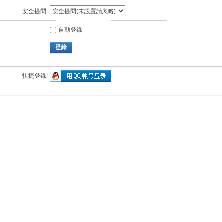
安全提問:
自動登錄
登錄
快捷登錄: