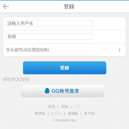
登錄
安全提問(未設置請忽略)
登錄
或使用QQ登錄
首頁
|
登錄
|
註冊
標準版
|
觸屏版
|
電腦版
|
客戶端
© Comsenz Inc.