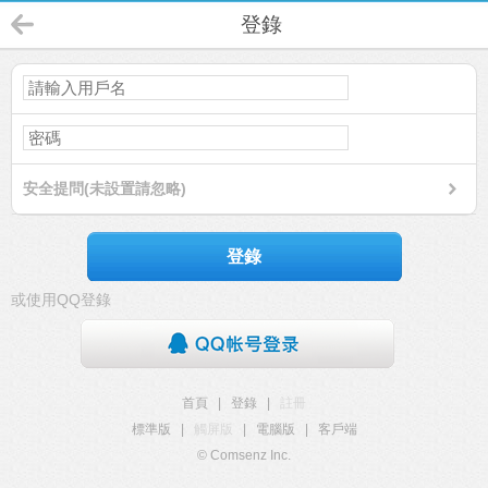
登錄
安全提問(未設置請忽略)
登錄
或使用QQ登錄
首頁
|
登錄
|
註冊
標準版
|
觸屏版
|
電腦版
|
客戶端
© Comsenz Inc.