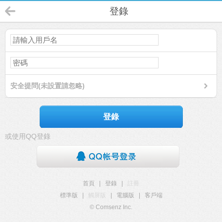
登錄
安全提問(未設置請忽略)
登錄
或使用QQ登錄
首頁
|
登錄
|
註冊
標準版
|
觸屏版
|
電腦版
|
客戶端
© Comsenz Inc.