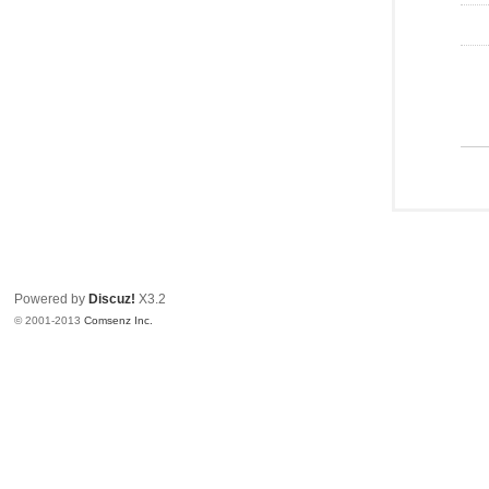
Powered by
Discuz!
X3.2
© 2001-2013
Comsenz Inc.