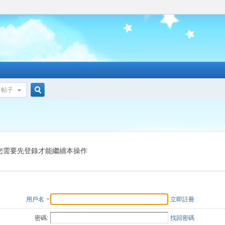
帖子
搜
索
您需要先登錄才能繼續本操作
用戶名
立即註冊
密碼:
找回密碼