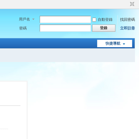
用戶名
自動登錄
找回密碼
登錄
密碼
立即註冊
快捷導航