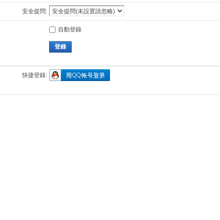
安全提問:
自動登錄
登錄
快捷登錄: