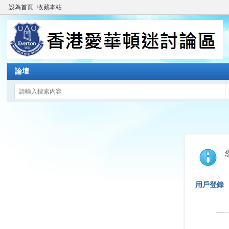
設為首頁
收藏本站
論壇
用戶登錄