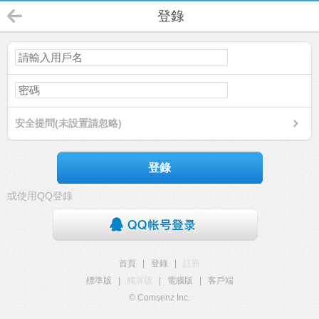
登錄
安全提問(未設置請忽略)
登錄
或使用QQ登錄
首頁
|
登錄
|
註冊
標準版
|
觸屏版
|
電腦版
|
客戶端
© Comsenz Inc.