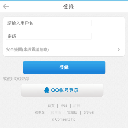
登錄
安全提問(未設置請忽略)
登錄
或使用QQ登錄
首頁
|
登錄
|
註冊
標準版
|
觸屏版
|
電腦版
|
客戶端
© Comsenz Inc.