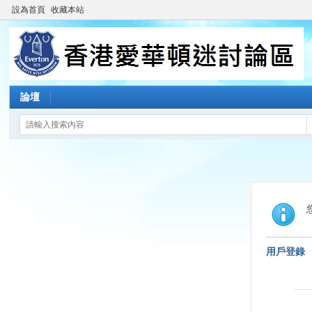
設為首頁
收藏本站
論壇
用戶登錄