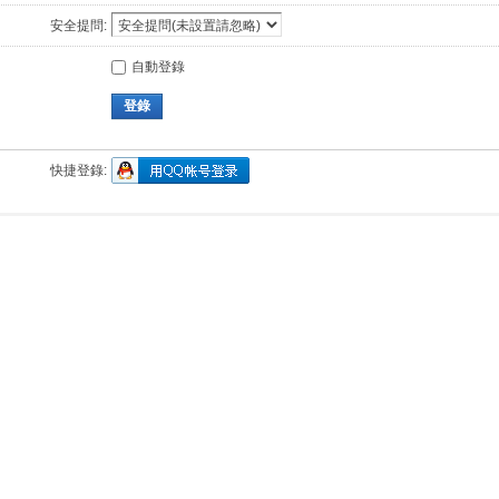
安全提問:
自動登錄
登錄
快捷登錄: