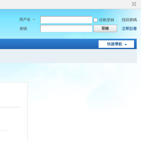
用戶名
自動登錄
找回密碼
登錄
密碼
立即註冊
快捷導航