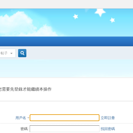
帖子
搜
索
您需要先登錄才能繼續本操作
用戶名
立即註冊
密碼:
找回密碼