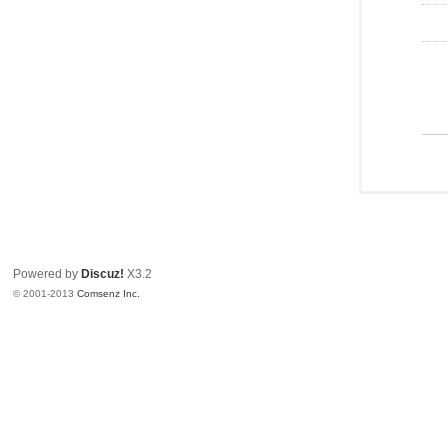
Powered by
Discuz!
X3.2
© 2001-2013
Comsenz Inc.