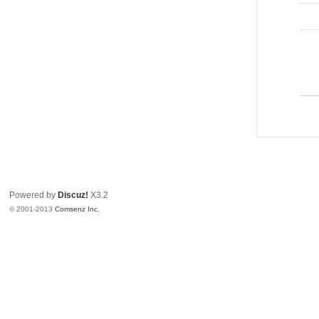
Powered by
Discuz!
X3.2
© 2001-2013
Comsenz Inc.