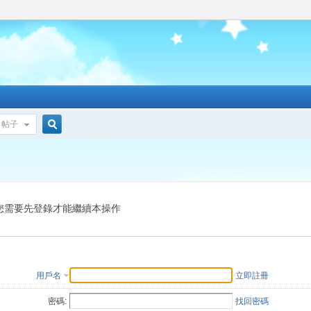
帖子
搜
索
您需要先登錄才能繼續本操作
用戶名
立即註冊
密碼:
找回密碼