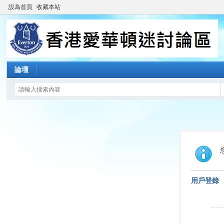
設為首頁
收藏本站
論壇
用戶登錄