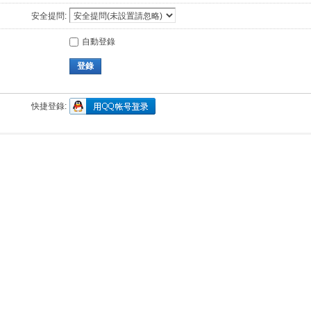
安全提問:
自動登錄
登錄
快捷登錄: