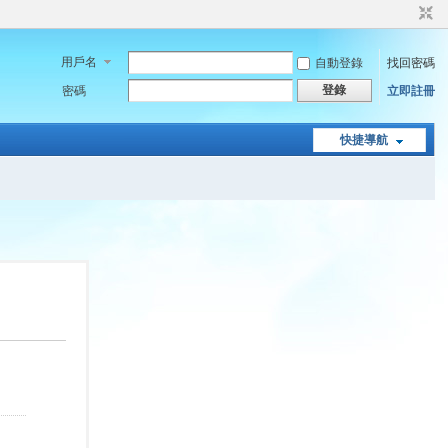
用戶名
自動登錄
找回密碼
登錄
密碼
立即註冊
快捷導航