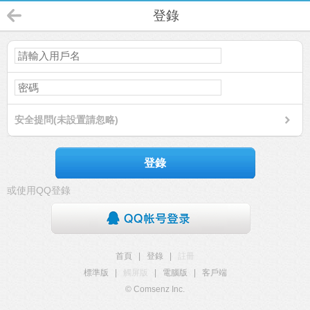
登錄
安全提問(未設置請忽略)
登錄
或使用QQ登錄
首頁
|
登錄
|
註冊
標準版
|
觸屏版
|
電腦版
|
客戶端
© Comsenz Inc.