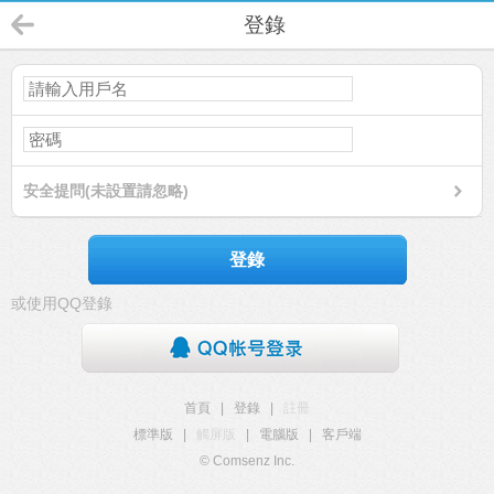
登錄
安全提問(未設置請忽略)
登錄
或使用QQ登錄
首頁
|
登錄
|
註冊
標準版
|
觸屏版
|
電腦版
|
客戶端
© Comsenz Inc.