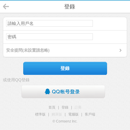
登錄
安全提問(未設置請忽略)
登錄
或使用QQ登錄
首頁
|
登錄
|
註冊
標準版
|
觸屏版
|
電腦版
|
客戶端
© Comsenz Inc.