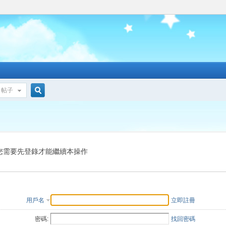
帖子
搜
索
您需要先登錄才能繼續本操作
用戶名
立即註冊
密碼:
找回密碼