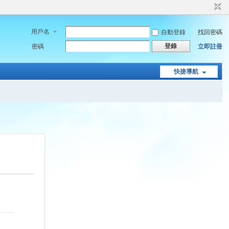
用戶名
自動登錄
找回密碼
登錄
密碼
立即註冊
快捷導航