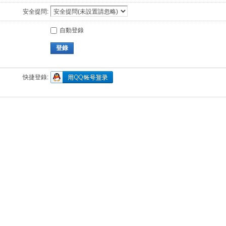
安全提問:
自動登錄
登錄
快捷登錄: