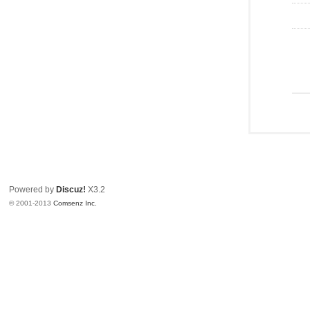
Powered by
Discuz!
X3.2
© 2001-2013
Comsenz Inc.