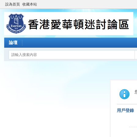
設為首頁
收藏本站
論壇
用戶登錄