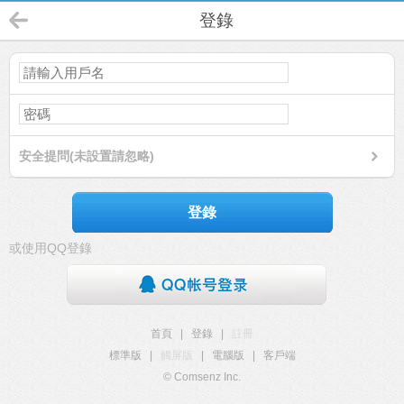
登錄
安全提問(未設置請忽略)
登錄
或使用QQ登錄
首頁
|
登錄
|
註冊
標準版
|
觸屏版
|
電腦版
|
客戶端
© Comsenz Inc.