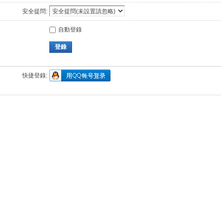
安全提問:
自動登錄
登錄
快捷登錄: