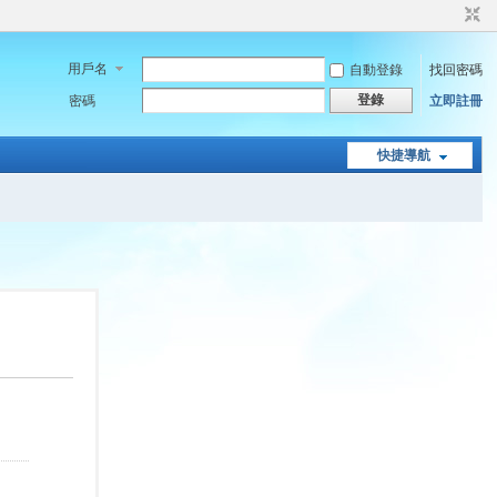
用戶名
自動登錄
找回密碼
登錄
密碼
立即註冊
快捷導航