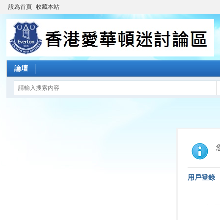
設為首頁
收藏本站
論壇
用戶登錄