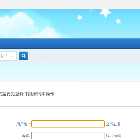
帖子
搜
索
您需要先登錄才能繼續本操作
用戶名
立即註冊
密碼:
找回密碼