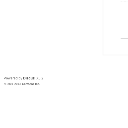
Powered by
Discuz!
X3.2
© 2001-2013
Comsenz Inc.