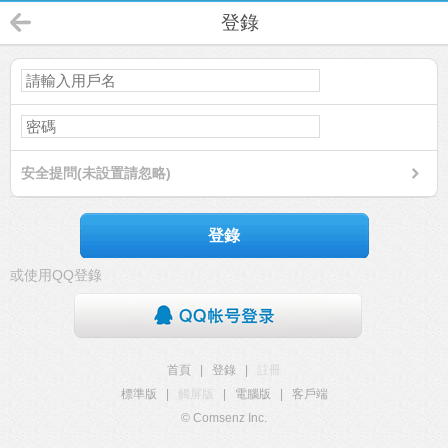
登錄
安全提問(未設置請忽略)
登錄
或使用QQ登錄
首頁
|
登錄
|
註冊
標準版
|
觸屏版
|
電腦版
|
客戶端
© Comsenz Inc.