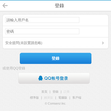
登錄
安全提問(未設置請忽略)
登錄
或使用QQ登錄
首頁
|
登錄
|
註冊
標準版
|
觸屏版
|
電腦版
|
客戶端
© Comsenz Inc.